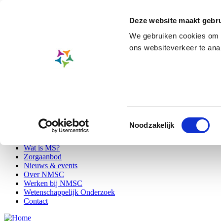
Overslaan
Skip to main content
en
Deze website maakt gebru
naar
de
We gebruiken cookies om c
Zorgaanbod
inhoud
ons websiteverkeer te ana
gaan
A-
A
A+
Zoeken
EN
|
NL
|
FR
Patiënten
Toestemmingsselectie
Bezoekers
Secondary
Noodzakelijk
Professionals
menu
Wat is MS?
Zorgaanbod
Main
Nieuws & events
navigation
Over NMSC
Werken bij NMSC
Wetenschappelijk Onderzoek
Contact