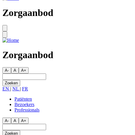
Zorgaanbod
Zorgaanbod
A-
A
A+
Zoeken
EN
|
NL
|
FR
Patiënten
Bezoekers
Secondary
Professionals
menu
A-
A
A+
Zoeken