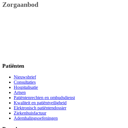
Zorgaanbod
Patiënten
Nieuwsbrief
Consultaties
Hospitalisatie
Artsen
Patiëntenrechten en ombudsdienst
Kwaliteit en patiëntveiligheid
Elektronisch patiëntendossier
Ziekenhuisfactuur
Ademhalingsoefeningen