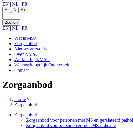
EN
|
NL
|
FR
A-
A
A+
Zoeken
EN
|
NL
|
FR
Wat is MS?
Zorgaanbod
Main
Nieuws & events
navigation
Over NMSC
Werken bij NMSC
Wetenschappelijk Onderzoek
Contact
Zorgaanbod
Home
>
Zorgaanbod
Zorgaanbod
Zorgaanbod voor personen met MS en gerelateerd pathol
Zorgaanbod voor personen zonder MS indicatie