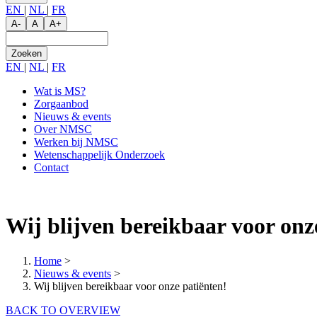
EN
|
NL
|
FR
A-
A
A+
Zoeken
EN
|
NL
|
FR
Wat is MS?
Zorgaanbod
Main
Nieuws & events
navigation
Over NMSC
Werken bij NMSC
Wetenschappelijk Onderzoek
Contact
Wij blijven bereikbaar voor onz
Home
>
Nieuws & events
>
Wij blijven bereikbaar voor onze patiënten!
BACK TO OVERVIEW