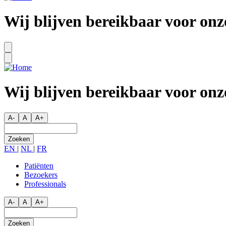
Wij blijven bereikbaar voor onz
Wij blijven bereikbaar voor onz
A-
A
A+
Zoeken
EN
|
NL
|
FR
Patiënten
Bezoekers
Secondary
Professionals
menu
A-
A
A+
Zoeken