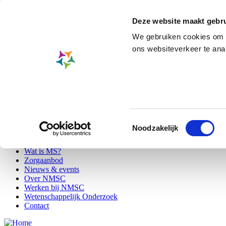
Overslaan
Skip to main content
en
Deze website maakt gebru
naar
de
We gebruiken cookies om c
Wij blijven bereikbaar voor onz
inhoud
ons websiteverkeer te ana
gaan
A-
A
A+
Zoeken
EN
|
NL
|
FR
Patiënten
Toestemmingsselectie
Bezoekers
Secondary
Noodzakelijk
Professionals
menu
Wat is MS?
Zorgaanbod
Main
Nieuws & events
navigation
Over NMSC
Werken bij NMSC
Wetenschappelijk Onderzoek
Contact