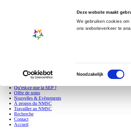
Aller
Skip to main content
au
Deze website maakt gebru
contenu
principal
We gebruiken cookies om c
Programmes de conseils ambula
ons websiteverkeer te ana
A-
A
A+
Rechercher
EN
|
NL
|
FR
Patients
Toestemmingsselectie
Visiteurs
Secondary
Noodzakelijk
Professionals
menu
Qu’est-ce que la SEP ?
Offre de soins
Main
Nouvelles & Evènements
navigation
À propos du NMSC
Travailler au NMSC
Recherche
Contact
Accueil