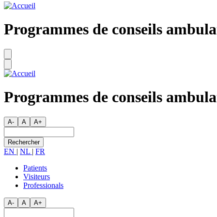
Programmes de conseils ambula
Programmes de conseils ambula
A-
A
A+
Rechercher
EN
|
NL
|
FR
Patients
Visiteurs
Secondary
Professionals
menu
A-
A
A+
Rechercher