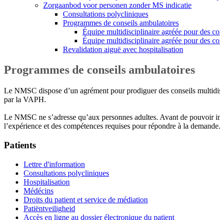
Zorgaanbod voor personen zonder MS indicatie
Consultations polycliniques
Programmes de conseils ambulatoires
Équipe multidisciplinaire agréée pour des co
Équipe multidisciplinaire agréée pour des 
Revalidation aiguë avec hospitalisation
Programmes de conseils ambulatoires
Le NMSC dispose d’un agrément pour prodiguer des conseils multidisci
par la VAPH.
Le NMSC ne s’adresse qu’aux personnes adultes. Avant de pouvoir intr
l’expérience et des compétences requises pour répondre à la demande
Patients
Lettre d'information
Consultations polycliniques
Hospitalisation
Médécins
Droits du patient et service de médiation
Patiëntveiligheid
Accès en ligne au dossier électronique du patient