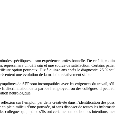
titudes spécifiques et son expérience professionnelle. De ce fait, conti
représentera un défi sain et une source de satisfaction. Certains patien
eilleure option pour eux. Dix à quinze ans après le diagnostic, 25 % seu
présentent une évolution de la maladie relativement stable.
s symptômes de SEP sont incompatibles avec les exigences du travail, s’il
a discrimination de la part de l’employeur ou des collègues, il peut êtr
dation neurologique.
éflexion sur l’emploi, par de la créativité dans l’identification des poss
se en plein milieu d’une poussée, ni sans disposer de toutes les informat
des collègues qui, même s’ils ont certainement de bonnes intentions, ne d