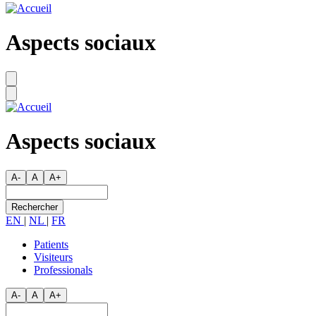
Aspects sociaux
Aspects sociaux
A-
A
A+
Rechercher
EN
|
NL
|
FR
Patients
Visiteurs
Secondary
Professionals
menu
A-
A
A+
Rechercher