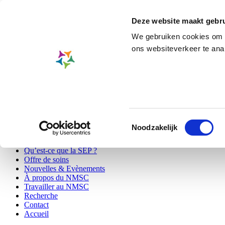
Aller
Skip to main content
au
Deze website maakt gebru
contenu
principal
We gebruiken cookies om c
Aspects sociaux
ons websiteverkeer te ana
A-
A
A+
Rechercher
EN
|
NL
|
FR
Patients
Toestemmingsselectie
Visiteurs
Secondary
Noodzakelijk
Professionals
menu
Qu’est-ce que la SEP ?
Offre de soins
Main
Nouvelles & Evènements
navigation
À propos du NMSC
Travailler au NMSC
Recherche
Contact
Accueil