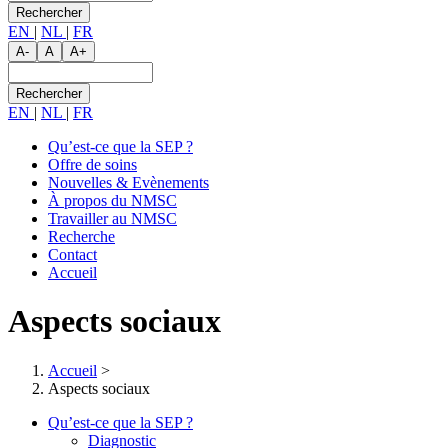
EN
|
NL
|
FR
A-
A
A+
Rechercher
EN
|
NL
|
FR
Qu’est-ce que la SEP ?
Offre de soins
Main
Nouvelles & Evènements
navigation
À propos du NMSC
Travailler au NMSC
Recherche
Contact
Accueil
Aspects sociaux
Accueil
>
Aspects sociaux
Qu’est-ce que la SEP ?
Diagnostic