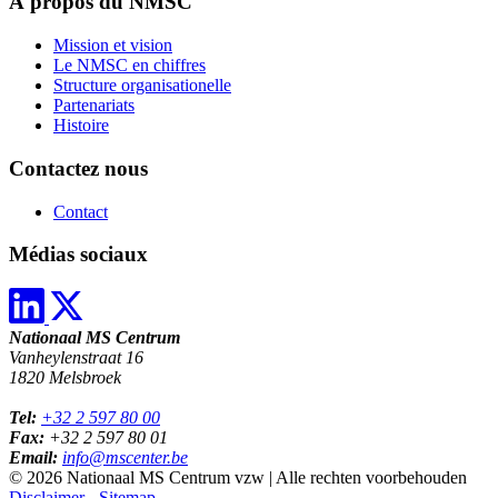
À propos du NMSC
Mission et vision
Le NMSC en chiffres
Structure organisationelle
Partenariats
Histoire
Contactez nous
Contact
Médias sociaux
Nationaal MS Centrum
Vanheylenstraat 16
1820 Melsbroek
Tel:
+32 2 597 80 00
Fax:
+32 2 597 80 01
Email:
info@mscenter.be
© 2026 Nationaal MS Centrum vzw | Alle rechten voorbehouden
Disclaimer
-
Sitemap