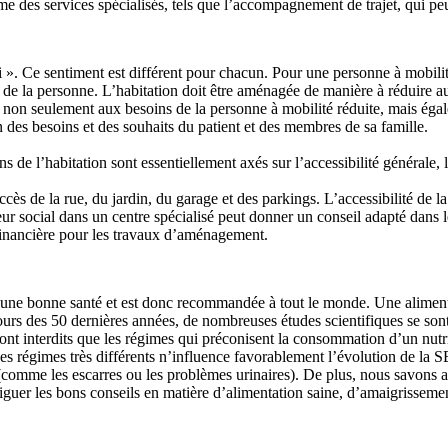
me des services spécialisés, tels que l’accompagnement de trajet, qui p
oi ». Ce sentiment est différent pour chacun. Pour une personne à mobilit
ie de la personne. L’habitation doit être aménagée de manière à réduire
on non seulement aux besoins de la personne à mobilité réduite, mais ég
ion des besoins et des souhaits du patient et des membres de sa famille.
de l’habitation sont essentiellement axés sur l’accessibilité générale, la
ccès de la rue, du jardin, du garage et des parkings. L’accessibilité de l
ailleur social dans un centre spécialisé peut donner un conseil adapté da
financière pour les travaux d’aménagement.
e d’une bonne santé et est donc recommandée à tout le monde. Une alimen
cours des 50 dernières années, de nombreuses études scientifiques se son
sont interdits que les régimes qui préconisent la consommation d’un nutr
es régimes très différents n’influence favorablement l’évolution de la S
comme les escarres ou les problèmes urinaires). De plus, nous savons a
diguer les bons conseils en matière d’alimentation saine, d’amaigrisseme